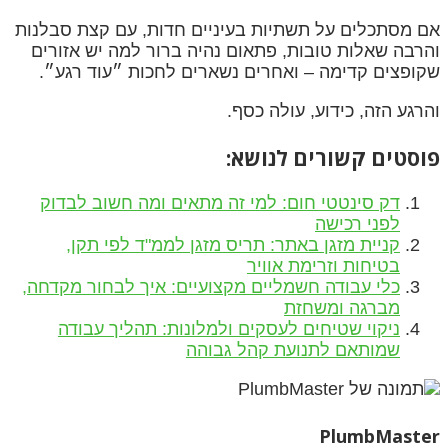
אם מסתכלים על תשתיות בעיניים חדות, עם קצת סבלנות
והרבה שאלות טובות, פתאום נהיה ברור למה יש אזורים
שקופצים קדימה – ואחרים נשארים לחכות ״עוד רגע״.
והרגע הזה, כידוע, עולה כסף.
פוסטים קשורים לנושא:
דק סינטטי חום: למי זה מתאים ומה חשוב לבדוק
לפני רכישה
קניית מזגן באתר: תריס מזגן לממ"ד לפי תקן,
בטיחות וזרימת אוויר
כלי עבודה חשמליים מקצועיים: איך לבחור מקדחה,
מברגה ומשחזת
ניקוי שטיחים לעסקים ולמלונות: תהליך עבודה
שמותאם לתנועת קהל גבוהה
PlumbMaster