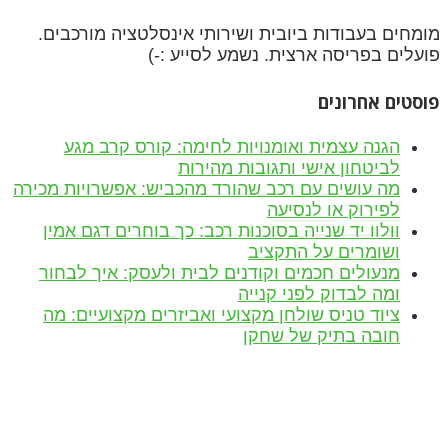
מומחים בעבודות ביובית ושירותי אינסלטציה מורכבים.
פועלים בפריסה ארצית. נשמע לסייע :-)
פוסטים אחרונים
הגנה עצמית ואומנויות לחימה: קורס קרב מגע
לביטחון אישי ותגובות מהירות
מה עושים עם רכב שהורד מהכביש: אפשרויות מכירה
לפירוק או לנסיעה
וולוו יד שנייה בסוכנות רכב: כך בוחרים דגם אמין
ושומרים על התקציב
מנעולים חכמים וקודנים לבית ולעסק: איך לבחור
ומה לבדוק לפני קנייה
ציוד טניס שולחן מקצועי ואביזרים מקצועיים: מה
חובה בתיק של שחקן
הצהרת נגישות
כל הזכויות שמורות!