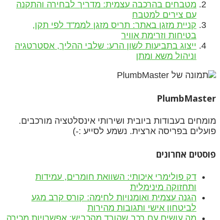
מטבחים בהרכבה עצמית: מדריך לבחירה והתקנה
עם צירים למטבח
קניית מזגן באתר: תריס מזגן לממ"ד לפי תקן,
בטיחות וזרימת אוויר
ייצוג בתביעות לשון הרע: שלבי ההליך, אסטרטגיה
וניהול משא ומתן
PlumbMaster
מומחים בעבודות ביובית ושירותי אינסלטציה מורכבים.
פועלים בפריסה ארצית. נשמע לסייע :-)
פוסטים אחרונים
דק פולימרי איכותי: השוואת חומרים, עמידות
ותחזוקה מינימלית
הגנה עצמית ואומנויות לחימה: קורס קרב מגע
לביטחון אישי ותגובות מהירות
מה עושים עם רכב שהורד מהכביש: אפשרויות מכירה