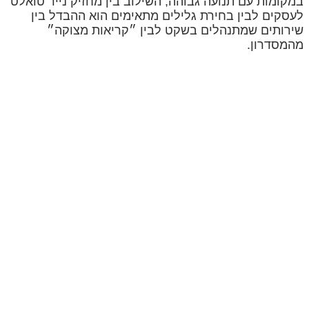
במקומות עם תנועה גבוהה, השילוב בין מחזיק נייר טואלט
לעסקים לבין בחירת גלילים מתאימים הוא ההבדל בין
שירותים שמתנהלים בשקט לבין ״קריאות מצוקה״
מהמסדרון.