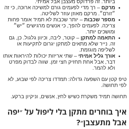
ביותר. זה פרדוקס מעצבן אבל אמיתי.
מרקם
– רך מדי לפעמים גורם למשיכה ארוכה, כי זה
״זורם״. מרקם מאוזן עוזר לשליטה.
מספר שכבות
– יותר שכבות לא תמיד אומר פחות
צריכה. לפעמים להפך, כי אנשים מרגישים ״יש״
ומושכים יותר.
התאמה למתקן
– קוטר, ליבה, וכיוון גלגול. כן, גם
זה. נייר שלא מתאים למתקן יגרום לתקיעות או
לשליפה מוגזמת.
אורך גליל אמיתי
– שתי אריזות יכולות להיראות אותו
דבר, אבל אחת תחזיק חצי זמן. שווה לבדוק מפרט
ולא להמר.
טיפ קטן עם השפעה גדולה: תמדדו צריכה לפי שבוע, לא
לפי תחושה.
תחושה תמיד משקרת כשיש לחץ, אנשים, וניקיון ברקע.
איך בוחרים מתקן בלי ליפול על ״יפה
אבל מתעצבן״?