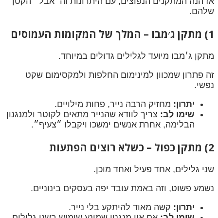
אז הנה המתקנים הנפוצים, עם היתרונות וה״אבל״ הקטן
שלהם.
1) מתקן ג׳מבו – המלך של המקומות העמוסים
מתקן ג׳מבו מיועד לגלילים גדולים במיוחד.
זה פתרון שמכוון למינימום החלפות ולמקסימום שקט
נפשי.
יתרון:
מחזיק הרבה נייר, פחות מילויים.
שימו לב:
צריך לוודא שהנייר מתאים לקוטר ולמנגנון
הבלימה, אחרת אנשים ימשכו ויקבלו ״צעיף״.
2) מתקן כפול – כשלא רוצים הפתעות
שני גלילים, אחד פעיל ואחד מוכן.
נשמע פשוט, וזה באמת עובד יפה בעסקים בינוניים.
יתרון:
קשה מאוד להיתקע בלי נייר.
שימו לב:
אם אין מנגנון שמונע שימוש בשני גלילים