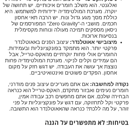
ואלגנטי. הוא משלב חומרים איכותיים. יש תחושה של
יוקרה. מערכת המולטימדיה ידידותית למשתמש. היא
כוללת מסך מגע גדול ונוח. יש הרבה תאי אחסון
חכמים. מושבי ה-"Zero Gravity" המפורסמים של
ניסאן מספקים תמיכה מעולה ונוחות מקסימלית
בנסיעות ארוכות.
מיצובישי אאוטלנדר:
עיצוב הפנים באאוטלנדר
פרקטי יותר. הוא מתמקד בפונקציונליות ובעמידות.
החומרים אולי פחות יוקרתיים מהאקס-טרייל, אבל
הם עמידים וקלים לניקוי. מערכת המולטימדיה פחות
נוצצת אך עושה את העבודה. יש דגש חזק על מקום
אחסון. הפקדים פשוטים ואינטואיטיביים.
נקודה למחשבה:
אם אתם מעריכים עיצוב פנים מודרני,
חומרים נעימים ואבזור מתקדם, האקס-טרייל הוא כנראה
הבחירה שלכם. אם אתם מחפשים רכב עבודה אמין,
פרקטי וקל לתחזוקה, עם דגש על פונקציונליות על פני
זוהר, על מה ללכת? כנראה שהאאוטלנדר הוא התשובה.
בטיחות: לא מתפשרים על הגנה