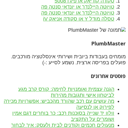
סקודה קודיאק או פיג'ו 5008
טויוטה היילנדר או יונדאי סנטה פה
טויוטה היילנדר או יונדאי סנטה פה
טסלה מודל Y או סקודה אניאק iV
PlumbMaster
מומחים בעבודות ביובית ושירותי אינסלטציה מורכבים.
פועלים בפריסה ארצית. נשמע לסייע :-)
פוסטים אחרונים
הגנה עצמית ואומנויות לחימה: קורס קרב מגע
לביטחון אישי ותגובות מהירות
מה עושים עם רכב שהורד מהכביש: אפשרויות מכירה
לפירוק או לנסיעה
וולוו יד שנייה בסוכנות רכב: כך בוחרים דגם אמין
ושומרים על התקציב
מנעולים חכמים וקודנים לבית ולעסק: איך לבחור