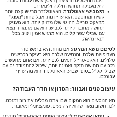
תיבת ההילוכים הרציפה (CVT) עושה עבודה טובה.
היא מעניקה תחושה חלקה ולינארית.
מיצובישי אאוטלנדר:
האאוטלנדר מרגיש קצת יותר
קשיח ומחוספס. הוא עדיין נוח, אבל פחות "מפנק"
מהאקס-טרייל. ההיגוי שלו מדויק יותר. הוא מעניק
תחושה מחוברת יותר לכביש. הוא גם מתמודד מצוין
עם שבילי עפר קלים. הוא מרגיש אמין ויציב בכל
תנאי נהיגה.
לסיכום נושא הנהיגה:
אם נוחות היא בראש סדר
העדיפויות שלכם, והנסיעה שלכם היא בעיקר בכבישים
סלולים, האקס-טרייל יתאים לכם יותר. אם אתם מחפשים
רכב עם תחושה חזקה ואמינה יותר, שיכול להתמודד גם עם
שבילי קק"ל בסופי שבוע, האאוטלנדר הוא מה עדיף
עבורכם.
עיצוב פנים ואבזור: הסלון או חדר העבודה?
תא הנוסעים הוא המקום שבו אתם מבלים את רוב זמנכם.
לכן, חשוב מאוד שהוא יהיה נעים, פונקציונלי ומאובזר.
ניסאן אקס-טרייל:
עיצוב הפנים באקס-טרייל מודרני