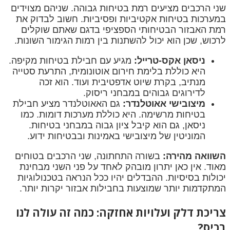
שני הרכבים מציעים רמת בטיחות גבוהה. שניהם מצוידים
במערכות בטיחות אקטיביות ופסיביות. חשוב לבדוק את
רמת האבזור הבטיחותי הספציפי בדגם שאתם שוקלים
לרכוש, שכן הוא יכול להשתנות בין רמות הגימור השונות.
ניסאן אקס-טרייל:
מגיע עם חבילת בטיחות מקיפה.
היא כוללת בלימת חירום אוטונומית, התרעת סטייה
מנתיב, בקרת שיוט אדפטיבית ועוד. הוא זכה
לדירוגים גבוהים במבחני ריסוק.
מיצובישי אאוטלנדר:
גם האאוטלנדר מציע חבילת
בטיחות מרשימה. היא כוללת מערכות דומות. כמו
ניסאן, גם הוא קיבל ציון גבוה במבחני בטיחות.
המוניטין של מיצובישי באמינות ובבטיחות ידוע.
השוואה מהירה:
בשורה התחתונה, שני הרכבים בטוחים
מאוד. אין כאן יתרון מובהק לאחד על פני השני מבחינת
יכולות בסיסיות. ההבדלים יהיו ככל הנראה בטכנולוגיות
המתקדמות יותר שמוצעות בחבילות אבזור יקרות יותר.
צריכת דלק ועלויות אחזקה: כמה זה עולה לנו
בכיס?