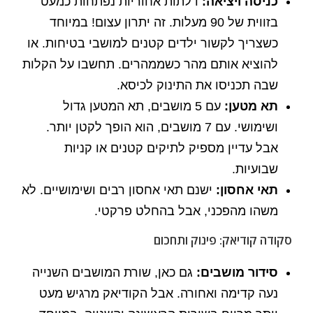
כניסה ויציאה:
דלתות אחוריות נפתחות כמעט
בזווית של 90 מעלות. זה יתרון עצום! במיוחד
כשצריך לקשור ילדים קטנים למושבי בטיחות. או
להוציא אותם מהר כשממהרים. תחשבו על הקלות
שבה תכניסו את התינוק לכיסא.
תא מטען:
עם 5 מושבים, תא המטען גדול
ושימושי. עם 7 מושבים, הוא הופך לקטן יותר.
אבל עדיין מספיק לתיקים קטנים או קניות
שבועיות.
תאי אחסון:
ישנם תאי אחסון רבים ושימושיים. לא
משהו מהפכני, אבל בהחלט פרקטי.
סקודה קודיאק: פינוק ותחכום
סידור מושבים:
גם כאן, שורת המושבים השנייה
נעה קדימה ואחורה. אבל הקודיאק מרגיש מעט