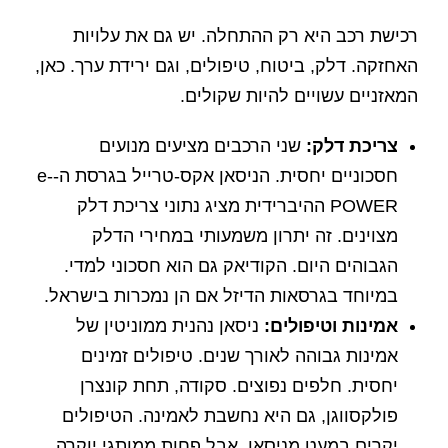
רכישת רכב היא רק ההתחלה. יש גם את עלויות
האחזקה. דלק, ביטוח, טיפולים, וגם ירידת ערך. כאן,
המאזניים עשויים להיות שקולים.
צריכת דלק:
שני הרכבים מציעים מנועים
חסכוניים יחסית. הניסאן אקס-טרייל בגרסת ה-e-
POWER ההיברידית מציג נתוני צריכת דלק
מצוינים. זה יתרון משמעותי במחירי הדלק
הגבוהים היום. הקודיאק גם הוא חסכוני למדי.
במיוחד בגרסאות הדיזל אם הן נמכרות בישראל.
אמינות וטיפולים:
ניסאן נהנית ממוניטין של
אמינות גבוהה לאורך שנים. טיפולים זמינים
יחסית. חלפים נפוצים. סקודה, תחת קונצרן
פולקסווגן, גם היא נחשבת לאמינה. הטיפולים
יקרים במעט מניסאן. אבל פחות ממותגי יוקרה.