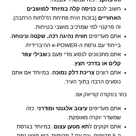
חשוב לכם
כניסה קלה במיוחד למושבים
האחוריים
(בזכות זווית פתיחת הדלתות הרחבה).
זה פרקטי למי שמרכיב מושבי בטיחות.
אתם מעדיפים
חווית נהיגה רכה, שקטה ונינוחה
.
בייחוד עם גרסת ה-e-POWER ההיברידית.
אתם מתכוונים לנסוע מדי פעם ב
שבילי עפר
קלים או בדרכי חצץ
.
אתם רוצים
צריכת דלק נמוכה
. במיוחד אם אתם
נוסעים הרבה בתוך העיר.
בחר בסקודה קודיאק אם:
אתם מעדיפים
עיצוב אלגנטי ומודרני
. כזה
שמשדר יוקרה מאופקת.
אתם זקוקים ל
תא מטען עצום
. במיוחד בגרסת
ה-5 מקומות. וגם עם 7 מקומות, הוא מציע נפח