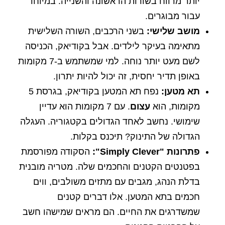
יותר מרווח בשורות הראשונה והשנייה. במיוחד
עבור מבוגרים.
מושב שלישי:
בשני הרכבים, השורה השלישית
מתאימה בעיקר לילדים. אבל בקודיאק, הכניסה
לשם מעט יותר נוחה. למי שמשתמש ב-7 מקומות
באופן תדיר יחסית, זה יכול להיות יתרון.
תא מטען:
נפח תא המטען בקודיאק, בגרסת 5
מקומות, הוא
עצום
. עם 7 מקומות הוא עדיין
שימושי. נחשב לאחד הגדולים בקטגוריה. העגלה
הגדולה של התינוק? תיכנס בקלות.
פתרונות "Simply Clever":
הסקודה מפורסמת
בפטנטים הקטנים והחכמים שלה. מטריה מובנית
בדלת הנהג, מגבים עם מתזים משולבים, ווים
חכמים בתא המטען. אלו דברים קטנים
שמשדרגים את החיים. הם מראים שמישהו חשב