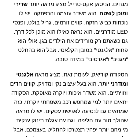
מנחים. הניסאן אקס-טרייל מציג מראה יותר
שרירי
ומוכן לשטח
. הוא משדר עוצמה והרפתקה. יש לו
נוכחות כביש חזקה. קווים זורמים, גריל בולט, ופנסי
LED מודרניים. הוא נראה כאילו הוא מוכן לכל דרך.
גם כשאתם רק מורידים את הילדים בגן. אולי הוא
פחות "אלגנטי" במובן הקלאסי. אבל הוא בהחלט
"מגניב" ו"אגרסיבי" במידה טובה.
הסקודה קודיאק, לעומת זאת, מציג מראה
אלגנטי
ומודרני
יותר. הוא בעל עיצוב נקי ומדויק. קווים חדים
וזוויתיים. הוא משדר איכות ויוקרה מאופקת. הסקודה
יתאים יותר למי שמחפש רכב משפחתי יוקרתי. כזה
שמתאים גם לנסיעה לפגישת עסקים. יש לו מראה
שהולך טוב עם חליפה. וגם עם עגלת תינוק ענקית.
מי מהם יותר יפה? תצטרכו להחליט בעצמכם. אבל