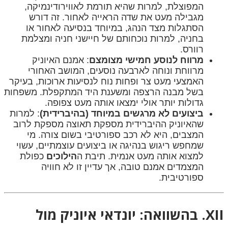
המפוצלת, למרות שהיא תורמת לאווירודינמיקה,
מגבילה מעט את שדה הראייה לאחור. זה דורש
הסתגלות מצד הנהג, במיוחד בנסיעה לאחור או
בחניה, למרות נוכחותם של חיישני חניה ומצלמת
רוורס.
מרווח לנוסע חמישי מצומצם
: אמנם האיוניק
מרווחת ונוחה לארבעה נוסעים, המושב האחורי
האמצעי מעט צר ופחות נוח לנסיעות ארוכות, בעיקר
בשל מבנה הרצפה ומשענת היד המתקפלת. משפחות
גדולות יותר אולי ימצאו אותה מעט צפופה.
ביצועים לא מרגשים במיוחד (בהיברידית)
: למרות
שהאיוניק ההיברידית מספקת תאוצה מספקת לרוב
המצבים, היא לא רכב ספורטיבי בשום צורה. מי
שמחפש ריגוש בנהיגה או ביצועים עוצמתיים, עשוי
למצוא אותה מעט אנמית. תיבת ה
הילוכים
כפולת
המצמדים אמנם טובה, אך עדיין זו לא חוויה
ספורטיבית.
XII. בהשוואה: יונדאי איוניק מול