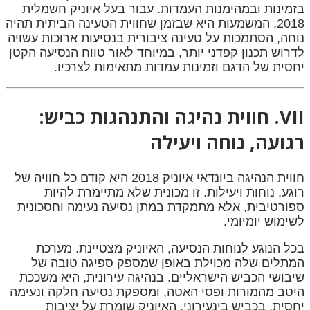
בזמינות ובמהימנות העמדות. עבור בעל איוניק חשמלית
2018, המשמעות היא שבזמן שחווית הטעינה הביתית תהיה
נוחה, הסתמכות על טעינה ציבורית בנסיעות ארוכות עשויה
לדרוש תכנון קפדני יותר, במיוחד לאור טווח הנסיעה הקטן
יחסית של הדגם וזמינות עמדות מתאימות לצרכיו.
VII. חווית נהיגה והתנהגות כביש:
רגועה, נוחה ויעילה
חווית הנהיגה ביונדאי איוניק 2018 היא קודם כל חוויה של
רוגע, נוחות ויעילות. זו מכונית שלא מתיימרת להיות
ספורטיבית, אלא מתמקדת במתן נסיעה נעימה וחסכונית
לשימוש יומיומי.
בכל הנוגע לנוחות הנסיעה, האיוניק מצטיינת. מערכת
המתלים שלה מכוילת באופן שמספק ספיגה טובה של
שיבושי הכביש הישראליים. בנהיגה עירונית, היא משככת
היטב מהמורות ופסי האטה, ומספקת נסיעה חלקה ונעימה
יחסית. בכביש בינעירוני, האיוניק שומרת על יציבות