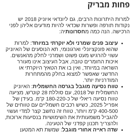
פחות מבריק
למרות היתרונות הרבים, גם ליונדאי איוניק 2018 יש
נקודות תורפה ופשרות שכדאי להיות מודעים אליהן לפני
הרכישה. הנה כמה מ
חסרונות
יה:
עיצוב פנים שמרני ולא יוקרתי במיוחד
: למרות
שהוא פונקציונלי וארגונומי, תא הנוסעים של האיוניק
עשוי להרגיש מעט פשוט ושמרני לחלק מהאנשים.
איכות החומרים טובה, אבל העיצוב אינו מעורר
השראה במיוחד, ואין בו את הטאץ' היוקרתי או
החדשני שאפשר למצוא בחלק מהמתחרות
המודרניות יותר.
טווח נסיעה מוגבל בגרסה החשמלית
: האיוניק
החשמלית של 2018, עם סוללת 28 קוט"ש, מציעה
טווח נסיעה ריאלי של כ-180-220 ק"מ. בעידן של
אפריל 2025, כשיש רכבים חשמליים עם טווחים של
400-500 ק"מ ויותר, טווח זה נחשב קצר למדי ועשוי
להגביל משמעותית את השימושיות בנסיעות ארוכות,
ולהצריך תכנון קפדני של הטעינה.
שדה ראייה אחורי מוגבל
: שמשת תא המטען