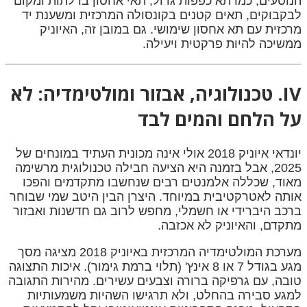
הנוסעים, כמו תא כפפות גדול, תאי אחסון בדלתות ומקום
לבקבוקים, תאים קטנים בקונסולה המרכזית ומשענת יד
מרכזית עם תא אחסון שימושי. גם במובן זה, האיוניק
ממשיכה להיות פרקטית ויעילה.
IV. טכנולוגיה, אבזור ומולטימדיה: לא
על הלחם והמים לבד
יונדאי איוניק 2018 אולי אינה מכונית העתיד במונחים של
2025, אבל בזמנה היא הציעה חבילה טכנולוגית מרשימה
מאוד, שכללה אלמנטים רבים שנחשבו מתקדמים והפכו
אותה לאטרקטיבית במיוחד. היצרן הבין היטב שמי שבוחר
ברכב היברידי או חשמלי, מחפש לרוב גם חדשנות ואבזור
מתקדם, והאיוניק לא אכזבה.
מערכת המולטימדיה המרכזית באיוניק 2018 מציגה מסך
מגע בגודל 7 או 8 אינץ' (תלוי ברמת גימור). איכות התצוגה
טובה, עם גרפיקה ברורה וצבעים עשירים. מהירות התגובה
למגע סבירה בהחלט, ולא תרגישו השהיות משמעותיות