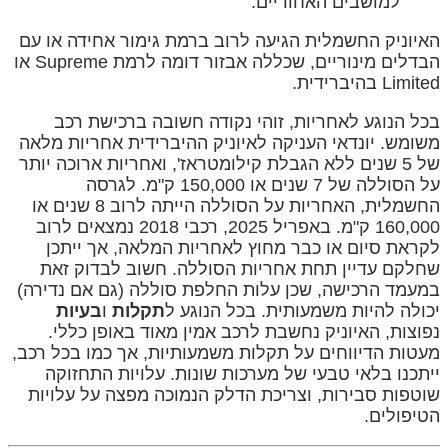
למושבים האחוריים.
האיוניק החשמלית הגיעה לרוב ברמת גימור אחידה או עם
הבדלים מינוריים, שכללה אבזור דומה לרמת Supreme או
Limited בהיברידית.
בכל הנוגע לאחריות, זוהי נקודה חשובה ברכישת רכב
משומש. יונדאי העניקה לאיוניק ההיברידית אחריות מלאה
של 5 שנים ללא הגבלת קילומטראז', ואחריות ארוכה יותר
על הסוללה של 7 שנים או 150,000 ק"מ. לגרסה
החשמלית, האחריות על הסוללה הייתה לרוב 8 שנים או
160,000 ק"מ. באפריל 2025, רכבי 2018 נמצאים לרוב
לקראת סיום או כבר מחוץ לאחריות המלאה, אך ייתכן
שחלקם עדיין תחת אחריות הסוללה. חשוב לבדוק זאת
במעמד הרכישה, שכן עלות החלפת סוללה (גם אם נדירה)
יכולה להיות משמעותית. בכל הנוגע ל
תקלות
ו
בעיות
נפוצות, האיוניק נחשבת לרכב אמין מאוד באופן כללי.
מעטות הדיווחים על תקלות משמעותיות, אך כמו בכל רכב,
ייתכנו בלאי טבעי של מערכות שונות. עלויות התחזוקה
שוטפות סבירות, וצריכת הדלק הנמוכה מפצה על עלויות
הטיפולים.