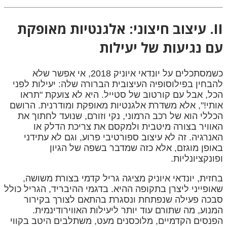
II. עיצוב חיצוני: אלגנטיות מאופקת
עם נגיעות של יעילות
כשמסתכלים על יונדאי איוניק 2018, אי אפשר שלא
להבחין בפילוסופיה העיצובית הברורה שלה: יעילות לפני
הכל, אבל עם קורטוב של סטייל. היא לא צועקת "תראו
אותי!", אלא משדרת אלגנטיות מאופקת ומודרנית. הרושם
הכללי הוא של רכב הרמוני, נקי וזורם, שנועד לחתוך את
האוויר בצורה מיטבית ולמקסם את צריכת הדלק או
האנרגיה. זה לא עיצוב ספורטיבי פרוע, וגם לא עתידני
באופן מוגזם, אלא כזה שמדבר בשפה של הגיון
ופונקציונליות.
בחזית, יונדאי איוניק מציגה גריל קדמי בצורת משושה,
שאופייני ליצרן בתקופה ההיא. בדגמי ההיבריד, הגריל כולל
סבכה פעילה שנפתחת ונסגרת בהתאם לצורך בקירור
המנוע, מה שתורם עוד יותר ליעילות האווירודינמית.
הפנסים הקדמיים, מלוכסנים מעט, משתלבים היטב בקווי