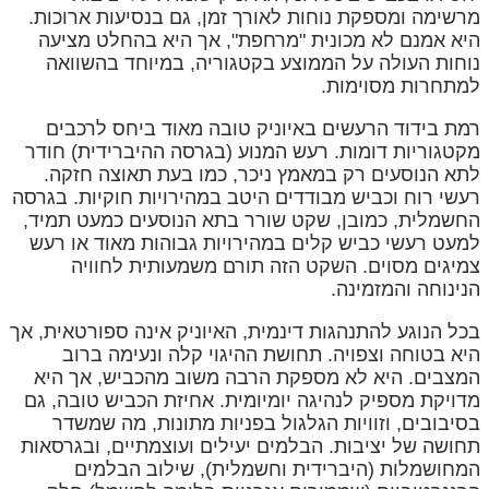
מרשימה ומספקת נוחות לאורך זמן, גם בנסיעות ארוכות.
היא אמנם לא מכונית "מרחפת", אך היא בהחלט מציעה
נוחות העולה על הממוצע בקטגוריה, במיוחד בהשוואה
למתחרות מסוימות.
רמת בידוד הרעשים באיוניק טובה מאוד ביחס לרכבים
מקטגוריות דומות. רעש המנוע (בגרסה ההיברידית) חודר
לתא הנוסעים רק במאמץ ניכר, כמו בעת תאוצה חזקה.
רעשי רוח וכביש מבודדים היטב במהירויות חוקיות. בגרסה
החשמלית, כמובן, שקט שורר בתא הנוסעים כמעט תמיד,
למעט רעשי כביש קלים במהירויות גבוהות מאוד או רעש
צמיגים מסוים. השקט הזה תורם משמעותית לחוויה
הנינוחה והמזמינה.
בכל הנוגע להתנהגות דינמית, האיוניק אינה ספורטאית, אך
היא בטוחה וצפויה. תחושת ההיגוי קלה ונעימה ברוב
המצבים. היא לא מספקת הרבה משוב מהכביש, אך היא
מדויקת מספיק לנהיגה יומיומית. אחיזת הכביש טובה, גם
בסיבובים, וזוויות הגלגול בפניות מתונות, מה שמשדר
תחושה של יציבות. הבלמים יעילים ועוצמתיים, ובגרסאות
המחושמלות (היברידית וחשמלית), שילוב הבלמים