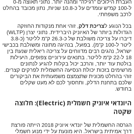
העברת הילוכים "רגילה" ומהנה יותר. נתוני תאוצה מ-0
ל-100 קמ"ש עומדים על כ-10.8 שניות, נתון מכובד בהחלט
לרכב משפחתי.
בכל הנוגע ל
צריכת דלק
, זוהי אחת מנקודות החוזקה
הגדולות ביותר של האיוניק היברידית. נתוני יצרן (WLTP)
דיברו על צריכה משולבת של כ-26.3 ק"מ לליטר (כ-3.8
ליטר ל-100 ק"מ). בפועל, בנהיגה מתונה ומשולבת בכבישי
ישראל, נהגים רבים מדווחים על צריכה ריאלית שנעת בין
18 ל-22 ק"מ לליטר. בתנאים עירוניים צפופים, היעילות
בולטת עוד יותר, והרכב יכול בקלות להגיע לנתונים
מרשימים בזכות יכולת הנסיעה החשמלית לפרקים קצרים.
זוהי בהחלט מכונית שתצמצם משמעותית את הביקורים
שלכם בתחנת הדלק, ותחסוך לכם לא מעט שקלים
בחודש.
היונדאי איוניק חשמלית (Electric): חלוצה
שקטה
הגרסה החשמלית של יונדאי איוניק 2018 הייתה פורצת
דרך אמיתית בישראל. היא מונעת על ידי מנוע חשמלי