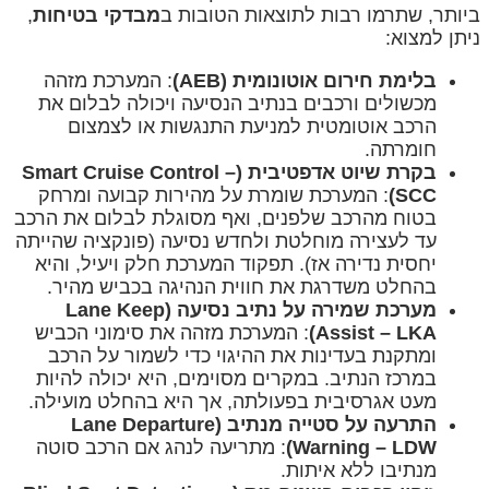
ביותר, שתרמו רבות לתוצאות הטובות ב
מבדקי בטיחות
,
ניתן למצוא:
בלימת חירום אוטונומית (AEB)
: המערכת מזהה
מכשולים ורכבים בנתיב הנסיעה ויכולה לבלום את
הרכב אוטומטית למניעת התנגשות או לצמצום
חומרתה.
בקרת שיוט אדפטיבית (Smart Cruise Control –
SCC)
: המערכת שומרת על מהירות קבועה ומרחק
בטוח מהרכב שלפנים, ואף מסוגלת לבלום את הרכב
עד לעצירה מוחלטת ולחדש נסיעה (פונקציה שהייתה
יחסית נדירה אז). תפקוד המערכת חלק ויעיל, והיא
בהחלט משדרגת את חווית הנהיגה בכביש מהיר.
מערכת שמירה על נתיב נסיעה (Lane Keep
Assist – LKA)
: המערכת מזהה את סימוני הכביש
ומתקנת בעדינות את ההיגוי כדי לשמור על הרכב
במרכז הנתיב. במקרים מסוימים, היא יכולה להיות
מעט אגרסיבית בפעולתה, אך היא בהחלט מועילה.
התרעה על סטייה מנתיב (Lane Departure
Warning – LDW)
: מתריעה לנהג אם הרכב סוטה
מנתיבו ללא איתות.