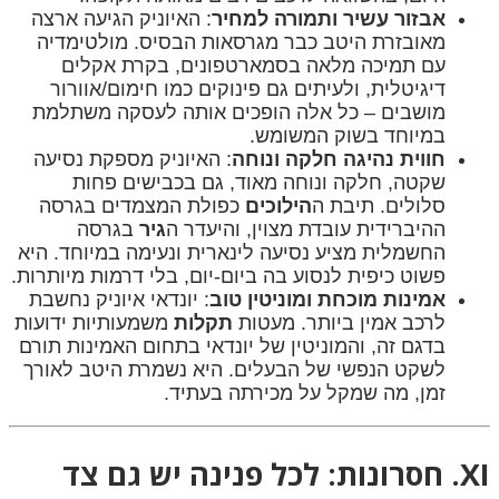
אבזור עשיר ותמורה למחיר
: האיוניק הגיעה ארצה
מאובזרת היטב כבר מגרסאות הבסיס. מולטימדיה
עם תמיכה מלאה בסמארטפונים, בקרת אקלים
דיגיטלית, ולעיתים גם פינוקים כמו חימום/אוורור
מושבים – כל אלה הופכים אותה לעסקה משתלמת
במיוחד בשוק המשומש.
חווית נהיגה חלקה ונוחה
: האיוניק מספקת נסיעה
שקטה, חלקה ונוחה מאוד, גם בכבישים פחות
סלולים. תיבת ה
הילוכים
כפולת המצמדים בגרסה
ההיברידית עובדת מצוין, והיעדר ה
גיר
בגרסה
החשמלית מציע נסיעה לינארית ונעימה במיוחד. היא
פשוט כיפית לנסוע בה ביום-יום, בלי דרמות מיותרות.
אמינות מוכחת ומוניטין טוב
: יונדאי איוניק נחשבת
לרכב אמין ביותר. מעטות
תקלות
משמעותיות ידועות
בדגם זה, והמוניטין של יונדאי בתחום האמינות תורם
לשקט הנפשי של הבעלים. היא נשמרת היטב לאורך
זמן, מה שמקל על מכירתה בעתיד.
XI. חסרונות: לכל פנינה יש גם צד