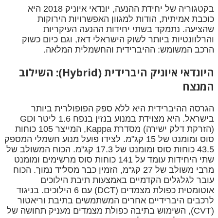
בקטגוריה של יחידת ההנעה, יונדאי איוניק 2018 היא
כוכבת אמיתית, הודות למגוון האפשרויות הירוקות
שהציעה. נתמקד בשתי יחידות ההנעה העיקריות
והרלוונטיות ביותר לשוק הישראלי דאז, וגם כיום כשוק
הרכב המשומש: ההיברידית והחשמלית המלאה.
היונדאי איוניק היברידית (Hybrid): השילוב
המנצח
הגרסה ההיברידית היא ללא ספק הפופולרית ביותר
בישראל. היא מצוידת במנוע בנזין בנפח 1.6 ליטר GDI
(הזרקת דלק ישירה) מסדרת Kappa, המייצר 105 כוחות
סוס ומומנט של 15 קג"מ. לצידו פועל מנוע חשמלי המספק
43.5 כוחות סוס ומומנט של 17.3 קג"מ. הכוח המשולב של
שתי היחידות עומד על 141 כוחות סוס מרשימים ומומנט
מרבי משולב של 27 קג"מ, הזמין כבר מסל"ד נמוך. הכוח
עובר לגלגלים הקדמיים באמצעות תיבת הילוכים
אוטומטית כפולת מצמדים (DCT) עם 6 הילוכים. בניגוד
לרכבים היברידיים אחרים המשתמשים בתיבת וריאטור
(CVT), השימוש בתיבה כפולת מצמדים מעניק תחושה של