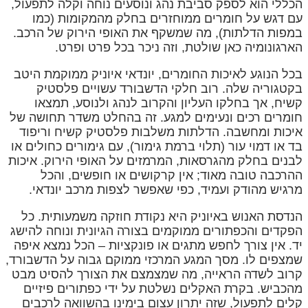
הכללי הוא לספק סביבת נהג ונוסעים נוחה וקלה לתפעול,
עם דגש על חומרים ממוחזרים בחלק מהמקומות (כמו
במפות הדלתות), מה שמשקף את האופי הירוק של הרכב.
הארגונומיה כאן שולטת, וזה ניכר בכל פרט ופרט.
בכל הנוגע לאיכות החומרים, יונדאי איוניק ממוקמת היטב
בקטגוריה שלה. רוב חלקי הדשבורד עשויים פלסטיק
קשיח, אך בחלקו העליון והקרוב לנהג ולנוסע, תמצאו
חומרים רכים ונעימים למגע. זה בהחלט משדר תחושה של
איכות ומחשבה. הדלתות משלבות פלסטיק קשיח וריפוד
בד או דמוי עור (תלוי ברמת גימור), עם גימורים כחולים או
לבנים בחלק מהגרסאות, המרמזים על האופי הירוק. איכות
ההרכבה טובה מאוד; אין קרקושים או חופשים, והכל
מרגיש מהודק ועמיד, כפי שאפשר לצפות מרכב יונדאי.
הנדסת האנוש באיוניק היא נקודת חוזקה משמעותית. כל
הפקדים והכפתורים ממוקמים בצורה הגיונית ונוחה להישג
יד. אין צורך לחפש מתגים או פונקציות – הכל נמצא איפה
שמצפים לו. מסך המגע המרכזי ממוקם גבוה על הדשבורד,
קרוב לשדה הראייה, מה שמצמצם את הצורך להסיט מבט
מהכביש. בקרת האקלים נשלטת על ידי כפתורים פיזיים
קלים לתפעול, שזה יתרון עצום בימינו בהשוואה לרכבים