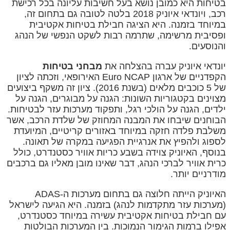
בטיחות היא כמובן נושא בעל חשיבות עליונה בכל רכישת
רכב, ויונדאי איוניק 2018 בלטה לטובה גם בתחום זה,
במיוחד בזמנה. היא הציגה חבילת בטיחות אקטיבית
ופסיבית מרשימה, שתרמה רבות לשקט הנפשי של הנהג
והנוסעים.
יונדאי איוניק עברה בהצלחה את
מבחני בטיחות
הקפדניים של ארגון Euro NCAP האירופאי, וזכתה לציון
של 5 כוכבים מלאים (בשנת 2016). ציון זה משקף ביצועים
מצוינים בקטגוריות השונות: הגנה על מבוגרים, הגנה על
ילדים, הגנה על הולכי רגל, ותפקוד מערכות עזר לבטיחות.
הבוחנים שיבחו את המבנה המחוזק של שלדת הרכב, אשר
משלבת פלדה חזקה במיוחד באזורים קריטיים, המיועדת
לספוג ולהפיץ את אנרגיית הפגיעה במקרה של תאונה.
בנוסף, האיוניק צוידה בשבע כריות אוויר כסטנדרט, כולל
כרית אוויר לברכי הנהג, דבר שאינו מובן מאליו גם ברכבים
מודרניים יותר.
האיוניק הייתה חלוצה גם בתחום מערכות ה-ADAS
(מערכות עזר מתקדמות לנהג) בזמנה. היא הגיעה לישראל
עם חבילת בטיחות אקטיבית עשירה במיוחד כסטנדרט,
אפילו ברמות הגימור הנמוכות. בין המערכות הבולטות