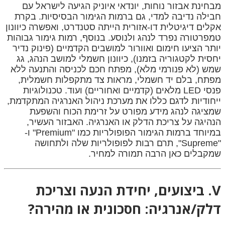
מבחינת אבזור נוחות, יונדאי איוניק הגיעה לישראל עם
חבילה נדיבה למדי, גם ברמות הגימור הבסיסיות. בקרת
אקלים דיגיטלית דו-אזורית הייתה סטנדרט, ואפשרה כיוונון
טמפרטורה נפרד לנהג ולנוסע. בנוסף, רמות גימור גבוהות
יותר הציעו חימום ואוורור למושבים הקדמיים (פינוק נדיר
יחסית לקטגוריה בזמנו), כיוונון חשמלי למושב הנהג, גג
שמש (לא פנורמי מלא), מפתח חכם לכניסה והתנעה ללא
מפתח, בלם יד חשמלי, מראות צד מתקפלות חשמלית,
פנסי LED מלאים (קדמיים ואחוריים) ועוד. טכנולוגיות
ייחודיות לדגם כללו את מערכת ניהול האנרגיה המתקדמת,
שמציגה לנהג מידע מפורט על זרימת הכוח והשפעת
הנהיגה על צריכת הדלק או האנרגיה. האבזור העשיר,
במיוחד ברמות הגימור הפופולריות כמו "Premium" ו-
"Supreme", תרם רבות לפופולריות שלה ולתחושה
שמקבלים כאן הרבה תמורה למחיר.
V. ביצועים, יחידת הנעה וצריכת
דלק/אנרגיה: חסכונית או מהירה?