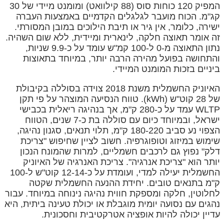
המפיק 120 כוחות סוס (88 קילוואט) ומומנט מיידי של 30
קג"מ. הכוח מועבר לגלגלים הקדמיים באמצעות העברה
ישירה, כלומר, אין גיר או תיבת הילוכים במובן המסורתי.
זה אומר תאוצה חלקה, לינארית ומיידית, ללא שום השהיה.
נתון התאוצה מ-0 ל-100 קמ"ש עומד על כ-9.9 שניות,
והתחושה בפועל מהירה הרבה יותר, במיוחד בתאוצות
ביניים בזכות המומנט המיידי.
האיוניק החשמלית משנת 2018 צוידה בסוללה בקיבולת
של 28 קוט"ש (kWh). טווח הנסיעה המוצהר על פי תקן
WLTP עמד על כ-280 ק"מ, אך בנהיגה ריאלית בכבישי
ישראל, ובמיוחד כיום עם סוללה בת כ-7 שנים, הטווח
הצפוי נע סביב 180-220 ק"מ, תלוי תנאים, סגנון נהיגה,
שימוש במיזוג וטופוגרפיה. חשוב לציין שחיפוש "צריכת
דלק" נפוץ גם לרכבים חשמליים, למרות שהמונח הנכון
יותר הוא "צריכת אנרגיה". צריכת האנרגיה של האיוניק
החשמלית יעילה למדי, ועומדת על כ-12-14 קוט"ש ל-100
ק"מ בתנאים טובים. יחידת ההנעה החשמלית שקטה
לחלוטין, חלקה ומספקת חווית נהיגה נינוחה במיוחד. עבור
נהגים עם נסועה יומית מוגבלת או יכולת טעינה ביתית, היא
עדיין יכולה להיות אופציה אטרקטיבית וחסכונית.