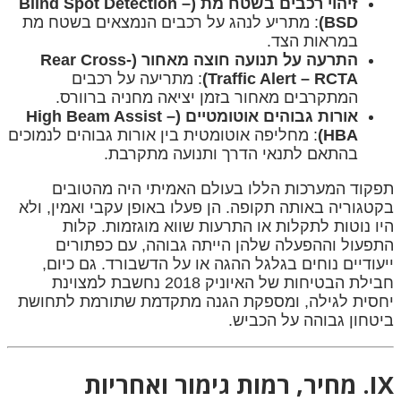
זיהוי רכבים בשטח מת (Blind Spot Detection –
BSD)
: מתריע לנהג על רכבים הנמצאים בשטח מת
במראות הצד.
התרעה על תנועה חוצה מאחור (Rear Cross-
Traffic Alert – RCTA)
: מתריעה על רכבים
המתקרבים מאחור בזמן יציאה מחניה ברוורס.
אורות גבוהים אוטומטיים (High Beam Assist –
HBA)
: מחליפה אוטומטית בין אורות גבוהים לנמוכים
בהתאם לתנאי הדרך ותנועה מתקרבת.
תפקוד המערכות הללו בעולם האמיתי היה מהטובים
בקטגוריה באותה תקופה. הן פעלו באופן עקבי ואמין, ולא
היו נוטות לתקלות או התרעות שווא מוגזמות. קלות
התפעול וההפעלה שלהן הייתה גבוהה, עם כפתורים
ייעודיים נוחים בגלגל ההגה או על הדשבורד. גם כיום,
חבילת הבטיחות של האיוניק 2018 נחשבת למצוינת
יחסית לגילה, ומספקת הגנה מתקדמת שתורמת לתחושת
ביטחון גבוהה על הכביש.
IX. מחיר, רמות גימור ואחריות