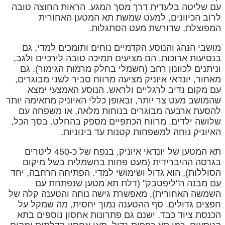
עם שליטה בלעדית דרך מסך המגע. הראות החוצה טובה
לרוב הכיוונים, למעט שמשת תא המטען האחורית
המפוצלת, שדורשת מעט הסתגלות.
מושבי הנהג והנוסע הקדמיים נוחים ותומכים למדי, גם
בנסיעות ארוכות. הם מציעים תמיכה טובה לירכיים ולגב,
וניתנים לכוונון רחב (חשמלי בחלק מרמות הגימור). גם
מאחור, יונדאי איוניק מציעה מרווח סביר לשני מבוגרים,
עם מקום נדיב לרגליים ולראש. הנוסע האמצעי ימצא
שהמושב מעט צר יותר, ובאופן כללי האיוניק מתאימה יותר
להסעת ארבעה מבוגרים בנוחות מלאה, או משפחה עם
שלושה ילדים. מרווח הכתפיים מספק בהחלט. בסך הכל,
האיוניק נוחה למשפחות קטנות עד בינוניות.
תא המטען של יונדאי איוניק, בנפח של כ-450 ליטרים
בגרסה ההיברידית (מעט פחות בחשמלית בשל מיקום
הסוללות), הוא גדול ושימושי למדי. הפתיחה הרחבה, יחד
עם מבנה ה"ליפטבק" (דלת תא מטען שנפתחת עם
השמשה האחורית), מאפשרת גישה נוחה והטענה קלה של
חפצים גדולים. סף ההטענה נמוך יחסית, מה שמקל על
הכנסת ציוד כבד. ישנם גם פתרונות אחסון נוספים בתא