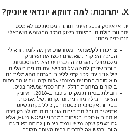
X. יתרונות: למה דווקא יונדאי איוניק?
יונדאי איוניק 2018 הייתה ונותרה מכונית עם לא מעט
יתרונות בולטים, במיוחד בשוק הרכב המשומש הישראלי.
הנה כמה מהם:
צריכת דלק/אנרגיה מטורפת
: אין מה לומר, זו אולי
הסיבה העיקרית שאנשים רכשו את האיוניק
מלכתחילה. הגרסה ההיברידית היא מהחסכוניות
ביותר שניתן למצוא על הכביש, עם נתונים ריאליים
של 1:18 עד 1:22 ק"מ לליטר. הגרסה החשמלית גם
היא סופר-חסכונית במונחי עלות ק"מ, וזה אומר פחות
ביקורים בתחנות הדלק ויותר כסף שנשאר בכיס.
חבילת בטיחות מקיפה
: כבר ב-2018, האיוניק
הציעה חבילה מודרנית ומתקדמת של מערכות
בטיחות אקטיביות כסטנדרט, כולל בקרת שיוט
אדפטיבית ובלימת חירום אוטונומית. זה לא רק זיכה
אותה ב-5 כוכבי בטיחות במבחני Euro NCAP, אלא
גם מעניק שקט נפשי ורמת ביטחון גבוהה מאוד גם
היום, בהשוואה לרכבים רבים מאותה תקופה.