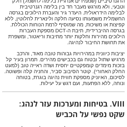
הרגנרטיביים (שממירים אנרגיית בלימה לחשמל) חלק
וטבעי, ולא מורגש מעבר חד בין בלימה רגנרטיבית
לבלימה הידראולית. היעדר גיר והעברת הילוכים בגרסה
החשמלית משמעותו נסיעה חלקה ולינארית לחלוטין, ללא
קפיצות או משיכות, מה שמוסיף לרמת הנוחות הכוללת.
בגרסה ההיברידית, תיבת ה-DCT מספקת העברות
הילוכים מהירות וחלקות יותר מתיבות וריאטור, ומשפרת
את תחושת החיבור לנהיגה.
יציבות כיוונית במהירויות גבוהות טובה מאוד, והרכב
מרגיש שתול ובטוח גם בכבישים מהירים. תמרון בעיר קל
בזכות מימדים קומפקטיים יחסית ושדה ראייה טוב (למעט
החלק האחורי). קוטר הסיבוב סביר, והחניה קלה ופשוטה.
לסיכום, האיוניק מספקת חווית נהיגה בוגרת, בטוחה
ונוחה, ללא הפתעות, ועם דגש על יעילות.
VIII. בטיחות ומערכות עזר לנהג:
שקט נפשי על הכביש