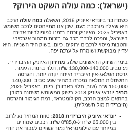
(ישראל): כמה עולה השקט הירוק?
כשמדובר ביונדאי איוניק 2018, השאלה
כמה עולה
הרכב
היא שאלה מורכבת מעט, שכן אנו מתייחסים לרכב משומש
באפריל 2025. האיוניק זכתה בזמנו לפופולריות אדירה
בישראל, והפכה לרבת מכר גם בזכות תמחור אגרסיבי
והטבות מיסוי לרכבים ירוקים. כיום, בשוק היד השנייה, היא
עדיין מבוקשת ושומרת על ערכה יפה.
בימי השיווק הראשונים שלה,
מחירון
האיוניק ההיברידית
נע סביב 130,000-140,000 ש"ח, תלוי ברמת הגימור.
גרסת הפלאג-אין הייבריד הייתה יקרה יותר, והגרסה
החשמלית המלאה נמכרה במחיר שנע סביב 140,000-
150,000 ש"ח (שוב, תלוי באבזור). כיום, באפריל 2025,
מחיר
יונדאי איוניק 2018 בשוק המשומש משתנה כמובן
בהתאם למצב הרכב, הקילומטראז', רמת הגימור והגרסה
(היברידית מול חשמלית):
יונדאי איוניק היברידית 2018
: טווח המחיר נע לרוב
בין 65,000 ש"ח ל-85,0"0 ש"ח. רכבים שמורים
במיוחד עם קילומטראז' נמוך עשויים לעבור את הרף