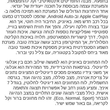
בתפעול. מבנה התפריטים אינטואיטיבי וקל להתמצאות,
והמערכת עצמה מבוססת על תוכנה ייעודית של יונדאי.
אחד היתרונות הגדולים של המערכת הוא תמיכה מלאה ב-
Apple CarPlay וב-Android Auto, שהפכו לסטנדרט כמעט
בכל רכב חדש מאז. באיוניק, החיבור היה חוטי, אך הוא
עבד בצורה חלקה ויעילה, והפך את חווית השימוש בווייז,
ספוטיפיי ואפליקציות נוספות לנוחה ונגישה. איכות העוזר
הקולי, דרך קישוריות הסמארטפון, תלויה באיכות הקליטה
הסלולרית, אך המיקרופון ברכב עושה עבודה טובה. מערכת
השמע הסטנדרטית באיוניק מספקת איכות סאונד טובה
מאוד ביחס למקובל בקטגוריה, עם צליל נקי וברור.
לוח המחוונים באיוניק הוא למעשה שילוב חכם בין אנלוגי
לדיגיטלי. בגרסאות ההיברידיות, מד המהירות הוא אנלוגי,
אך משני צידיו נמצאים מסכים דיגיטליים המציגים נתונים
על צריכת אנרגיה, מצב סוללה, מצב נהיגה ועוד. בגרסה
החשמלית, לוח המחוונים הוא דיגיטלי לחלוטין, בגודל 7
אינץ', ומציע מגוון רחב של אפשרויות תצוגה והתאמה
אישית, כולל מצבי תצוגה שונים התלויים במצב הנהיגה
הנבחר (Eco, Normal, Sport). זהו לוח מחוונים ברור וקל
לקריאה, גם באור שמש ישיר.