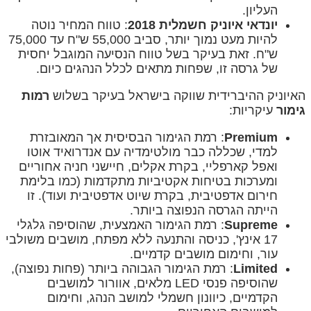
העליון.
יונדאי איוניק חשמלית 2018
: טווח המחיר נוטה
להיות מעט נמוך יותר, סביב 55,000 ש"ח עד 75,000
ש"ח. זאת בעיקר בשל טווח הנסיעה המוגבל יחסית
של גרסה זו, שפחות מתאים לכלל הנהגים כיום.
האיוניק ההיברידית שווקה בישראל בעיקר בשלוש
רמות
גימור
עיקריות:
Premium
: רמת הגימור הבסיסית אך המאובזרת
למדי, שכללה כבר מולטימדיה עם אנדרואיד אוטו
ואפל קארפליי, בקרת אקלים, חיישני חניה אחוריים
ומערכות בטיחות אקטיביות מתקדמות (כמו בלימת
חירום אדפטיבית, בקרת שיוט אדפטיבית ועוד). זו
הייתה הגרסה הנפוצה ביותר.
Supreme
: רמת הגימור האמצעית, שהוסיפה גלגלי
17 אינץ', כניסה והתנעה ללא מפתח, מושבים משולבי
עור, וחימום מושבים קדמיים.
Limited
: רמת הגימור הגבוהה ביותר (פחות נפוצה),
שהוסיפה פנסי LED מלאים, אוורור למושבים
הקדמיים, כיוונון חשמלי למושב הנהג, וחימום