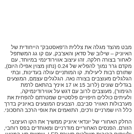
מבט מהצד מגלה את צללית ה"פאסטבק" הייחודית של
האיוניק – שילוב של סדאן והאצ'בק, עם קו גג המשתפל
לאחור בצורה חלקה. זהו עיצוב אווירודינמי במיוחד, עם
מקדם גרר נמוך להפליא של 0.24 (נתון מצוין אפילו היום),
שתורם רבות ליעילות. קו המותניים עולה בעדינות, ובתי
הגלגלים מעוצבים בצורה נאה. הגלגלים עצמם, המוצעים
בגדלים שונים (לרוב 15 או 17 אינץ' בהתאם לרמת
הגימור), מעוצבים לרוב עם דגש על אווירודינמיקה,
ולעיתים כוללים חיפויים פלסטיים שמטרתם להפחית את
מערבולות האוויר סביבם. הצבעים המוצעים באיוניק בדרך
כלל היו שמרניים ורכים, התואמים את אופי הרכב החסכוני.
החלק האחורי של יונדאי איוניק ממשיך את הקו העיצובי
הזורם. הפנסים האחוריים מודרניים ומאוחדים בפס רוחבי,