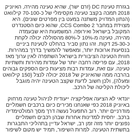
בגזרת טעינת DC (זרם ישר), שהיא טעינה מהירה, האיוניק
2018 תמכה בקצב טעינה מקסימלי של כ-70-100 קילוואט
(הנתון המדויק משתנה במעט בין מפרטים שונים). היא
מצוידת במחבר CCS Combo 2, שהוא כיום הסטנדרט
המקובל בישראל ואירופה. המשמעות היא שבעמדה
מהירה, טעינה מ-10% ל-80% מהסוללה יכולה לקחת
כ-25-30 דקות. זהו נתון סביר בהחלט לטעינת ביניים
בנסיעות ארוכות יותר, ומאפשר להמשיך בדרך במהירות.
חווית הטעינה הציבורית בישראל השתפרה לאין ערוך מאז
2018, עם פריסה רחבה יותר של עמדות מהירות ותשתיות
טעינה. עם זאת, עמדות רבות מציעות כיום הספקים גבוהים
בהרבה ממה שהאיוניק של 2018 יכולה לנצל (150 קילוואט
ומעלה), ולכן חשוב לדעת שקצב הטעינה יהיה מוגבל
ליכולת הקליטה של הרכב.
יונדאי לא הציעה אפליקציה ייעודית לניהול טעינה מרחוק
באיוניק 2018 כפי שאנחנו מכירים כיום ברכבים חשמליים
מודרניים יותר. רוב התפעול נעשה דרך מסך המולטימדיה
ברכב. יחסית למדינות אחרות שבהן רכבים חשמליים
נפוצים יותר מזה זמן רב, ישראל עדיין בתהליכי התבגרות
בתשתית הטעינה. למרות השיפור, תמיד יש מקום לשיפור