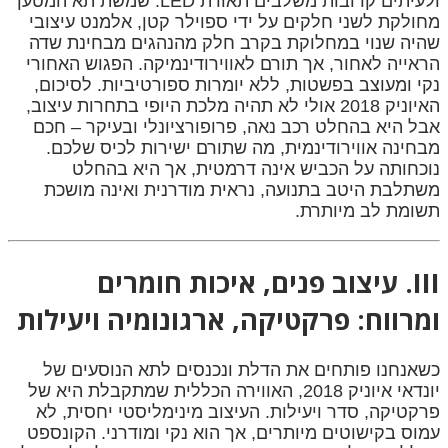
ולעיתים קרובות משלבים תאורת LED. שמשת תא המטען
מחולקת לשני חלקים על ידי ספוילר קטן, אלמנט עיצובי
שהיה שנוי במחלוקת בקרב חלק מהנהגים מבחינת שדה
הראייה לאחור, אך תורם לאווירודינמיקה. הפגוש האחורי
נקי ומעוצב בפשטות, ללא יומרות ספורטיביות. לסיכום,
האיוניק 2018 אולי לא תהיה מלכת היופי בתחרות עיצוב,
אבל היא בהחלט רכב נאה, פרופורציונלי ובעיקר – חכם
מבחינה אווירודינמית, מה שתורם ישירות לכיס שלכם.
נוכחותה על הכביש אינה דרמטית, אך היא בהחלט
משתלבת היטב בתנועה, נראית מודרנית ואינה מושכת
תשומת לב מיותרת.
III. עיצוב פנים, איכות חומרים
ומרווח: פרקטיקה, ארגונומיה ויעילות
כשאנחנו פותחים את הדלת ונכנסים לתא הנוסעים של
יונדאי איוניק 2018, האווירה הכללית שמתקבלת היא של
פרקטיקה, סדר ויעילות. העיצוב מינימליסטי יחסית, לא
עמוס בקישוטים מיותרים, אך הוא נקי ומודרני. הקונספט