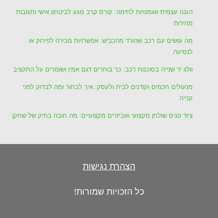
הגנה עצמית ואומנויות לחימה: קורס קרב מגע לביטחון אישי ותגובות
מהירות
מה עושים עם רכב שהורד מהכביש: אפשרויות מכירה לפירוק או
לנסיעה
וולוו יד שנייה בסוכנות רכב: כך בוחרים דגם אמין ושומרים על התקציב
מנעולים חכמים וקודנים לבית ולעסק: איך לבחור ומה לבדוק לפני
קנייה
ציוד טניס שולחן מקצועי ואביזרים מקצועיים: מה חובה בתיק של שחקן
הצהרת נגישות
כל הזכויות שמורות!