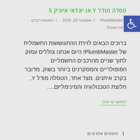
טסלה מודל Y או יונדאי איוניק 5
פתח סרגל נגישות
PlumbMaster
אוקטובר 18, 2025
השוואת רכבים
אין תגובות
ברוכים הבאים לזירת ההתגוששות החשמלית
של PlumbMaster! היום אנחנו צוללים עמוק
לתוך שניים מהרכבים החשמליים
הפופולריים והמסקרנים ביותר בשוק. מדובר
בקרב איתנים. מצד אחד, הטסלה מודל Y,
חלוצת הטכנולוגיה והמינימליזם.…
להמשך קריאה
פוסטים אחרונים