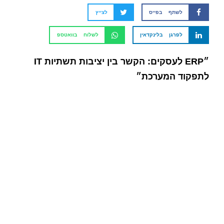
לשתף בפייס
לצייץ
לפרגן בלינקדאין
לשלוח בוואטספ
״ERP לעסקים: הקשר בין יציבות תשתיות IT
לתפקוד המערכת״