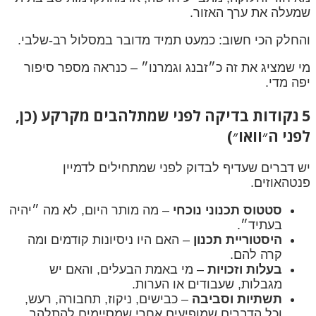
שמעלה את ערך האזור.
והחלק הכי חשוב: כמעט תמיד מדובר במסלול רב-שלבי.
מי שמציג את זה כ״זבנג וגמרנו״ – כנראה מספר סיפור
יפה מדי.
5 נקודות בדיקה לפני שמתלהבים מקרקע (כן,
לפני ה״וואו״)
יש דברים שעדיף לבדוק לפני שמתחילים לדמיין
פנטהאוזים.
סטטוס תכנוני נוכחי
– מה מותר היום, לא מה ״יהיה
בעתיד״.
היסטוריית תכנון
– האם היו ניסיונות קודמים ומה
קרה להם.
בעלות וזכויות
– מי באמת הבעלים, והאם יש
מגבלות, שעבודים או הערות.
תשתיות וסביבה
– כבישים, ניקוז, תחבורה, רעש,
וכל הדברים שמופיעים אחרי שמסיימים להתלהב.