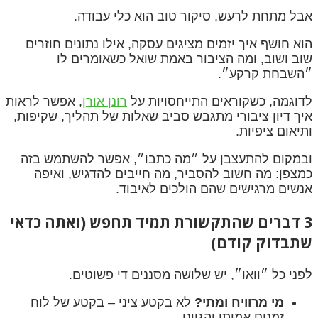
אבל מתחת לרעש, סיקור טוב הוא כלי עבודה.
הוא חושף איך יזמים מציגים עסקה, אילו נתונים חוזרים
שוב ושוב, ומה הציבור באמת שואל כשאומרים לו
״השבחת קרקע״.
לדוגמה, כשקוראים התייחסויות על
רונן אורן
, אפשר לראות
איך דיון ציבורי מתגבש סביב שאלות של תהליך, שקיפות,
ותיאום ציפיות.
ובמקום להתעצבן על ״מה כתבו״, אפשר להשתמש בזה
כמצפן: מה חשוב להסביר, מה חייבים להדגיש, ואיפה
אנשים מרגישים שהם הולכים לאיבוד.
3 דברים שהתקשורת תמיד תחפש (ואתה כדאי
שתבדוק קודם)
לפני כל ״וואו״, יש שלושה מסננים די פשוטים.
מי מרוויח ומתי?
לא בקטע ציני – בקטע של לוח
זמנים אמיתי והגיוני.