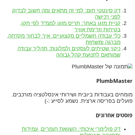
דק סינטטי חום: למי זה מתאים ומה חשוב לבדוק
לפני רכישה
קניית מזגן באתר: תריס מזגן לממ"ד לפי תקן,
בטיחות וזרימת אוויר
כלי עבודה חשמליים מקצועיים: איך לבחור מקדחה,
מברגה ומשחזת
ניקוי שטיחים לעסקים ולמלונות: תהליך עבודה
שמותאם לתנועת קהל גבוהה
PlumbMaster
מומחים בעבודות ביובית ושירותי אינסלטציה מורכבים.
פועלים בפריסה ארצית. נשמע לסייע :-)
פוסטים אחרונים
דק פולימרי איכותי: השוואת חומרים, עמידות