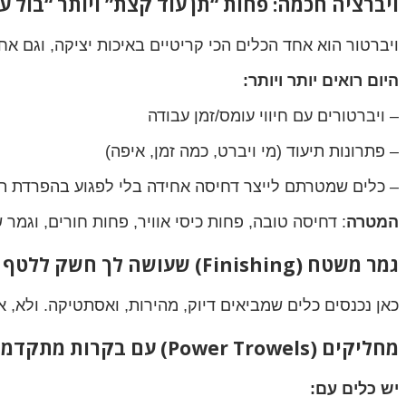
ויברציה חכמה: פחות “תן עוד קצת” ויותר “בול ע
ויברטור הוא אחד הכלים הכי קריטיים באיכות יציקה, וגם אחד
היום רואים יותר ויותר:
– ויברטורים עם חיווי עומס/זמן עבודה
– פתרונות תיעוד (מי ויברט, כמה זמן, איפה)
– כלים שמטרתם לייצר דחיסה אחידה בלי לפגוע בהפרדת ת
המטרה
: דחיסה טובה, פחות כיסי אוויר, פחות חורים, וגמר
גמר משטח (Finishing) שעושה לך חשק ללטף את הרצפה
כאן נכנסים כלים שמביאים דיוק, מהירות, ואסתטיקה. ולא
מחליקים (Power Trowels) עם בקרות מתקדמות
יש כלים עם: