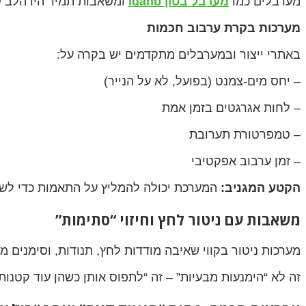
מערבלים כמו
מערבל בטון idanb
ומשאבות תמיד היו הלב ש
מערכות בקרת ערבוב חכמות
באתרי ייצור ובמערבלים מתקדמים יש בקרה על:
– יחס מים-צמנט (בפועל, לא על הנייר)
– לחות אגרגטים בזמן אמת
– טמפרטורת תערובת
– זמן ערבוב אפקטיבי
הקטע המגניב:
המערכת יכולה להמליץ על התאמות כדי לשמור
משאבות עם ניטור לחץ וחיזוי “סתימות”
מערכות ניטור בקווי שאיבה מודדות לחץ, תנודות, וסימנים
זה לא “הימנעות מבעיות” – זה “לתפוס אותן כשהן עוד קטנות 