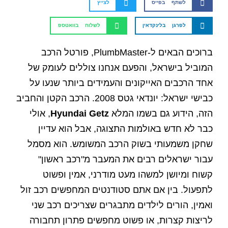
לשתף בפייס
לצייץ
לפרגן בלינקדאין
לשלוח בוואטספ
ברוכים הבאים ל-PlumbMaster, פורטל הרכב
המוביל בישראל, והפעם אנחנו צוללים לעומק של
אחד הרכבים האייקונים והעמידים ביותר שנעו על
כבישי ישראל: יונדאי גטס 2008. הרכב הקטן והחביב
הזה, הידוע גם בשמו המלא
Hyundai Getz
, אולי
כבר לא חדש באולמות התצוגה, אבל הוא עדיין
שחקן משמעותי בשוק הרכב המשומש. הוא מסמל
עבור ישראלים רבים את המעבר מ"רכב ראשון"
קשוח ומיושן למשהו מעט מודרני, אמין ופשוט
לתפעול. בין אם אתם סטודנטים המחפשים רכב זול
ואמין, הורים לילדים מתבגרים שצריכים רכב שני
לריצות קצרות, או פשוט מחפשים פתרון תחבורה