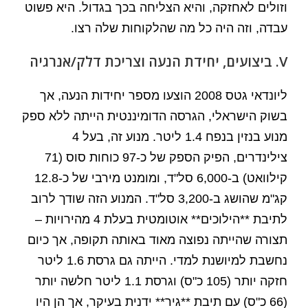
וזולים לאחזקה, והיא הצליחה בכך בגדול. היא פשוט
עבדה, וזה היה כל מה שהלקוחות שלה רצו.
V. ביצועים, יחידת הנעה וצריכת דלק/אנרגיה
ליונדאי גטס 2008 הוצעו מספר יחידות הנעה, אך
בשוק הישראלי, הגרסה הדומיננטית הייתה ללא ספק
מנוע בנזין בנפח 1.4 ליטר. מנוע זה, בעל 4
צילינדרים, הפיק הספק של כ-97 כוחות סוס (71
קילוואט) ב-6,000 סל"ד, ומומנט מירבי של כ-12.8
קג"מ שהושג ב-3,200 סל"ד. המנוע הזה שודך לרוב
לתיבת **הילוכים** אוטומטית בעלת 4 מהירויות –
תצורה שהייתה נפוצה מאוד באותה תקופה, אך כיום
נחשבת למיושנת למדי. הייתה גם גרסת 1.6 ליטר
חזקה יותר (105 כ"ס) וגרסת 1.1 ליטר חלשה יותר
(66 כ"ס) עם תיבת **גיר** ידנית בעיקר, אך הן היו