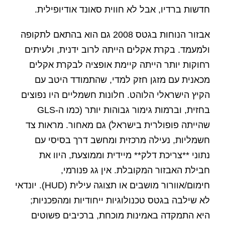
חדשות ברדיו, אבל לא חווית סאונד אודיופילית.
אבזור הנוחות בגטס 2008 גם הוא בהתאם לתקופה
ולמעמד. בקרת אקלים הייתה לרוב ידנית, ולעיתים
רחוקות יותר הייתה קיימת אופציה לבקרת אקלים
מכאנית עם מזגן חזק למדי, שהתמודד היטב עם
הקיץ הישראלי הלוהט. חלונות חשמליים היו נפוצים
בחזית, וברמות גימור גבוהות יותר (כמו ה-GLS
שהייתה פופולרית בישראל) גם מאחור. מראות צד
חשמליות, נעילה מרכזית ומחשב דרך בסיסי עם
נתוני **צריכת דלק** מיידית וממוצעת, היוו את
חבילת האבזור המקובלת. אין גג פנורמי,
חימום/אוורור מושבים או תצוגה עילית (HUD). יונדאי
לא שילבה בגטס טכנולוגיות ייחודיות ומהפכניות;
היא התמקדה באמינות מוכחת, ברכיבים פשוטים