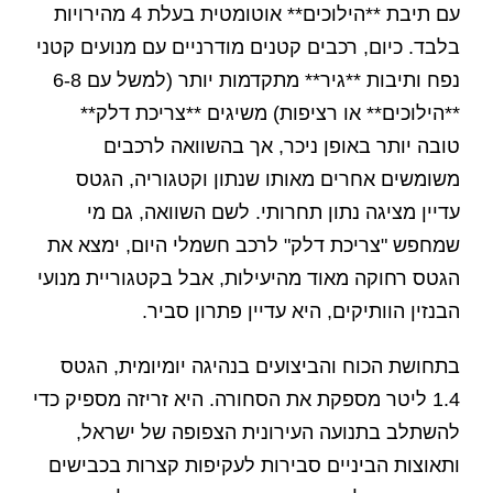
עם תיבת **הילוכים** אוטומטית בעלת 4 מהירויות
בלבד. כיום, רכבים קטנים מודרניים עם מנועים קטני
נפח ותיבות **גיר** מתקדמות יותר (למשל עם 6-8
**הילוכים** או רציפות) משיגים **צריכת דלק**
טובה יותר באופן ניכר, אך בהשוואה לרכבים
משומשים אחרים מאותו שנתון וקטגוריה, הגטס
עדיין מציגה נתון תחרותי. לשם השוואה, גם מי
שמחפש "צריכת דלק" לרכב חשמלי היום, ימצא את
הגטס רחוקה מאוד מהיעילות, אבל בקטגוריית מנועי
הבנזין הוותיקים, היא עדיין פתרון סביר.
בתחושת הכוח והביצועים בנהיגה יומיומית, הגטס
1.4 ליטר מספקת את הסחורה. היא זריזה מספיק כדי
להשתלב בתנועה העירונית הצפופה של ישראל,
ותאוצות הביניים סבירות לעקיפות קצרות בכבישים