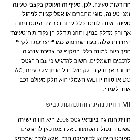
הדורשות טעינה. לכן, סעיף זה העוסק בקצבי טעינה,
זמני טעינה, סוגי מחברים או אפליקציות לניהול
טעינה, אינו רלוונטי כלל עבור רכב זה. הגטס ניזונה
אך ורק מדלק בנזין, ותחנות דלק הן נקודות ה"טעינה"
היחידות שלה. בעוד שחיפוש כמו "**צריכת דלק**"
הפך כיום למונח כללי המקיף גם צריכת אנרגיה
לרכבים חשמליים, חשוב להדגיש כי עבור הגטס
מדובר אך ורק בדלק נוזלי. כל הדיון על טעינת AC,
DC או טווח WLTP חשמלי הוא חלק מעולם רכב
אחר לגמרי.
VII. חווית נהיגה והתנהגות כביש
חווית הנהיגה ביונדאי גטס 2008 היא חוויה ישירה,
פשוטה ונטולת הפתעות. אל תצפו כאן לריגושים
ספורטיביים או לדינמיקה חדה, אלא לרכב שמספק