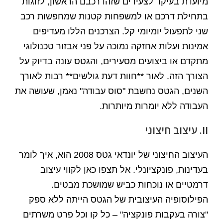
מיועדת בעיקר לצעירים שזהו רכבם הראשון, לזוגות
בתחילת דרכם או למשפחות קטנות שמחפשות רכב
שני לתפעול יומיומי קל. הצרכנים הללו מעדיפים
אמינות ועלות אחזקה נמוכה על פני אבזור טכנולוגי
מתקדם או ביצועים מסעירים, והגטס עונה בדיוק על
הצורך הזה. לאור **חוות דעת גולשים** רבות לאורך
השנים, הגטס נחשבת "סוס עבודה" נאמן, שעושה את
העבודה ללא יומרות מיותרות.
II. עיצוב חיצוני
העיצוב החיצוני של יונדאי גטס 2008 הוא, איך לומר
בעדינות, פונקציונלי. אל תצפו כאן לקווי עיצוב
דרמטיים או נוכחות כביש שמושכת מבטים.
הפילוסופיה העיצובית של הגטס הייתה ללא ספק
"צורה בעקבות פונקציה" – כל קו וכל פרט משרתים