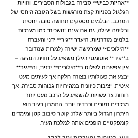
**אחיזת כביש** סבירה בגבולות הסבירים, וזוויות
הגלגול בפניות קצת מורגשות בשל הגובה היחסי של
המרכב. הבלמים מספקים תחושה טובה יחסית
ובלימה יעילה, גם אם אינם "נושכים" כמו מערכות
בלמים מודרניות. היעדר **גיר** ידני והעברת
**הילוכים** שמרגישה ישירה (למרות שמדובר
ב**גיר** אוטומטי רגיל) משפיע על חווית הנהיגה –
אין אפשרות לשלוט ב**הילוכים** ידנית, וה**גיר**
יבצע את פעולותיו בצורה חלקה אך לעיתים מעט
איטית. יציבות כיוונית במהירויות גבוהות סבירה, אך
רוחות צד עשויות להשפיע על הרכב מעט יותר
מרכבים נמוכים וכבדים יותר. התמרון בעיר הוא
היתרון הגדול ביותר שלה: קוטר סיבוב קטן ומימדים
קומפקטיים הופכים אותה למלכת העיר.
VIII. בטיחות ומערכות עזר לנהג