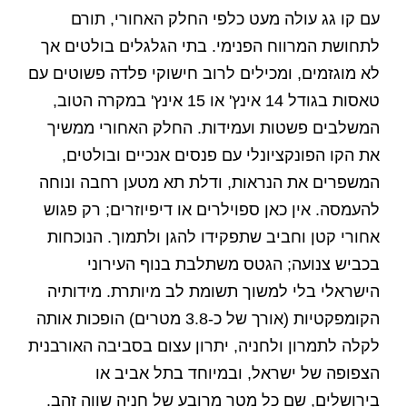
עם קו גג עולה מעט כלפי החלק האחורי, תורם
לתחושת המרווח הפנימי. בתי הגלגלים בולטים אך
לא מוגזמים, ומכילים לרוב חישוקי פלדה פשוטים עם
טאסות בגודל 14 אינץ' או 15 אינץ' במקרה הטוב,
המשלבים פשטות ועמידות. החלק האחורי ממשיך
את הקו הפונקציונלי עם פנסים אנכיים ובולטים,
המשפרים את הנראות, ודלת תא מטען רחבה ונוחה
להעמסה. אין כאן ספוילרים או דיפיוזרים; רק פגוש
אחורי קטן וחביב שתפקידו להגן ולתמוך. הנוכחות
בכביש צנועה; הגטס משתלבת בנוף העירוני
הישראלי בלי למשוך תשומת לב מיותרת. מידותיה
הקומפקטיות (אורך של כ-3.8 מטרים) הופכות אותה
לקלה לתמרון ולחניה, יתרון עצום בסביבה האורבנית
הצפופה של ישראל, ובמיוחד בתל אביב או
בירושלים, שם כל מטר מרובע של חניה שווה זהב.