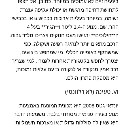
בינעירוניים לא עמוסים במיוחד. כמובן, אל תצפו
לתחושת דחיפה מרגשת או יכולת עקיפה עוצרת
נשימה, במיוחד בעליות ארוכות בכביש 6 או בכבישי
ההר. שם, מנוע ה-1.4 ליטר ו**הגיר** בעל 4
ה**הילוכים** ירגישו מעט חנוקים ויצריכו סל"ד גבוה.
הרכב מתאים יותר לנהיגה רגועה ושקולה, כפי
שמשתקף באופייה הכללי. מי שמחפש ביצועים,
יצטרך לחפש בקטגוריות אחרות לגמרי. למי שצריך
רכב אמין מנקודה א' לנקודה ב' עם עלויות נמוכות,
היא מספקת פתרון הולם.
VI. טעינה (לא רלוונטי)
יונדאי גטס 2008 היא מכונית המונעת באמצעות
מנוע בעירה פנימית מסורתי בלבד. משמעות הדבר
היא שאין לה סוללות גדולות או מערכות חשמליות