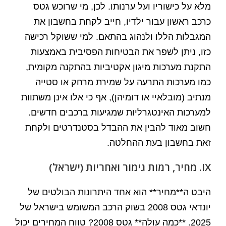
מלא על כישוריו ועל ערנותו. לכן, מי שרוכש גטס
כרכב ראשון עבור ילדיו, חייב לקחת בחשבון את
המגבלות הללו ולנהוג בהתאם. למי ששוקל רכישה
כזו, ניתן לשפר את הבטיחות הפסיבית באמצעות
התקנת מערכות מיגון אקטיביות בהתקנה מקומית,
כמו מערכות התרעה על שמירת מרחק או סטייה
מנתיב (מובלאיי או דומיהן), אף כי אלו אינן משתוות
למערכות האינטגרליות שמגיעות ברכבים חדשים.
חשוב מאוד להבין את ההבדל בסטנדרטים ולקחת
זאת בחשבון בעת ההחלטה.
IX. מחיר, רמות גימור ואחריות (ישראל)
היבט ה**מחיר** הוא אחד היתרונות הבולטים של
יונדאי גטס 2008 בשוק הרכב המשומש בישראל של
2025. **כמה עולה** גטס 2008? טווח המחירים יכול