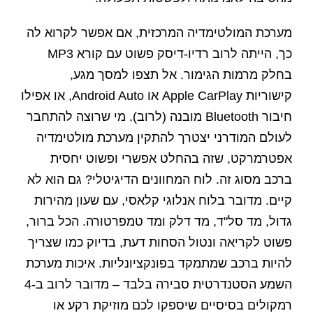
מערכת המולטימדיה המרכזית, אם אפשר לקרוא לה
כך, הייתה לרוב רדיו-דיסק פשוט עם קורא MP3
בחלק מרמות הגימור. אל תצפו למסך מגע,
קישוריות Apple CarPlay או Android Auto, או אפילו
חיבור Bluetooth מובנה (לרוב). מי שרוצה להתחבר
לעולם המודרני יצטרך להתקין מערכת מולטימדיה
אפטרמרקט, שזה בהחלט אפשרי ופשוט יחסית
ברכב מסוג זה. לוח המחוונים הדיגיטלי? גם הוא לא
קיים. מדובר בלוח אנלוגי קלאסי, עם שעון מהירות
גדול, מד סל"ד, מד דלק ומד טמפרטורה. הכל ברור,
פשוט לקריאה ונטול הסחות דעת, בדיוק כמו שצריך
להיות ברכב שמתמקד בפונקציונליות. איכות מערכת
השמע הסטנדרטית סבירה בלבד – מדובר לרוב ב-4
רמקולים בסיסיים שיספקו לכם מוזיקת רקע או