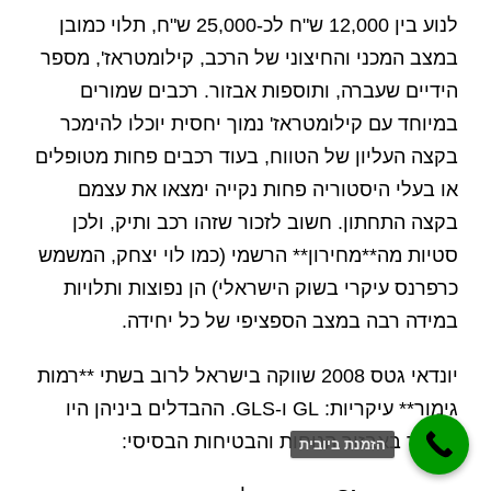
לנוע בין 12,000 ש"ח לכ-25,000 ש"ח, תלוי כמובן
במצב המכני והחיצוני של הרכב, קילומטראז', מספר
הידיים שעברה, ותוספות אבזור. רכבים שמורים
במיוחד עם קילומטראז' נמוך יחסית יוכלו להימכר
בקצה העליון של הטווח, בעוד רכבים פחות מטופלים
או בעלי היסטוריה פחות נקייה ימצאו את עצמם
בקצה התחתון. חשוב לזכור שזהו רכב ותיק, ולכן
סטיות מה**מחירון** הרשמי (כמו לוי יצחק, המשמש
כרפרנס עיקרי בשוק הישראלי) הן נפוצות ותלויות
במידה רבה במצב הספציפי של כל יחידה.
יונדאי גטס 2008 שווקה בישראל לרוב בשתי **רמות
גימור** עיקריות: GL ו-GLS. ההבדלים ביניהן היו
בעיקר באבזור הנוחות והבטיחות הבסיסי:
הזמנת ביובית