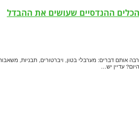
הכלים ההנדסיים שעושים את ההבדל
לפני 20 שנה, הייתם רואים הרבה אותם דברים: מערבלי בטון, ויברטורים, תבניות, משאב
יום? עדיין יש…